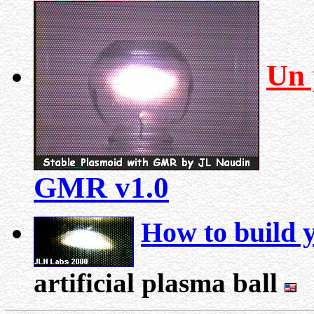
Un 
GMR v1.0
How to build y
artificial plasma ball