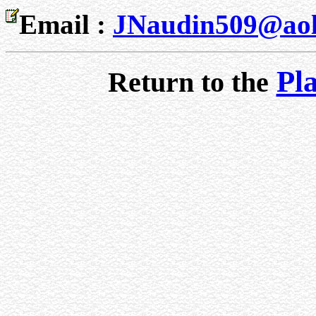
Email :
JNaudin509@ao
Pl
Return to the